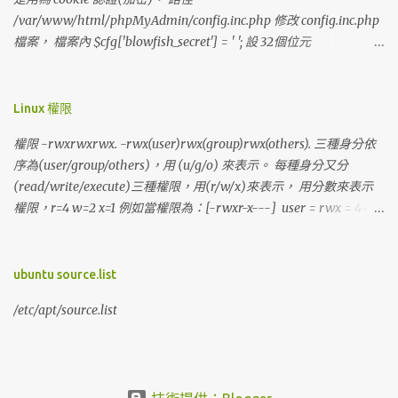
/var/www/html/phpMyAdmin/config.inc.php 修改 config.inc.php
檔案， 檔案內 $cfg['blowfish_secret'] = ' '; 設 32個位元
$cfg['blowfish_secret'] =
'abcd1234567890efghijklmnopqrstuvwxyz';
Linux 權限
權限 -rwxrwxrwx. -rwx(user)rwx(group)rwx(others). 三種身分依
序為(user/group/others)，用 (u/g/o) 來表示。 每種身分又分
(read/write/execute)三種權限，用(r/w/x)來表示， 用分數來表示
權限，r=4 w=2 x=1 例如當權限為：[-rwxr-x---] user = rwx = 4+2+1
= 7 group = r-x = 4+1 = 5 others= --- = 0+0+0 = 0 分數表示為：
750
ubuntu source.list
/etc/apt/source.list