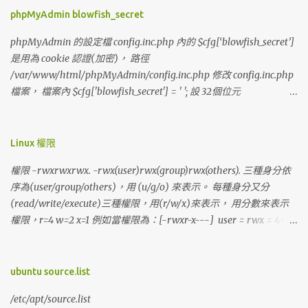
phpMyAdmin blowfish_secret
phpMyAdmin 的設定檔 config.inc.php 內的 $cfg[‘blowfish_secret’]
是用為 cookie 認證(加密)， 路徑
/var/www/html/phpMyAdmin/config.inc.php 修改 config.inc.php
檔案， 檔案內 $cfg['blowfish_secret'] = ' '; 設 32個位元
$cfg['blowfish_secret'] =
'abcd1234567890efghijklmnopqrstuvwxyz';
Linux 權限
權限 -rwxrwxrwx. -rwx(user)rwx(group)rwx(others). 三種身分依
序為(user/group/others)，用 (u/g/o) 來表示。 每種身分又分
(read/write/execute)三種權限，用(r/w/x)來表示， 用分數來表示
權限，r=4 w=2 x=1 例如當權限為：[-rwxr-x---] user = rwx = 4+2+1
= 7 group = r-x = 4+1 = 5 others= --- = 0+0+0 = 0 分數表示為：
750
ubuntu source.list
/etc/apt/source.list