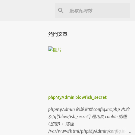
熱門文章
phpMyAdmin blowfish_secret
phpMyAdmin 的設定檔 config.inc.php 內的
$cfg[‘blowfish_secret’] 是用為 cookie 認證
(加密)， 路徑
/var/www/html/phpMyAdmin/config.inc.p