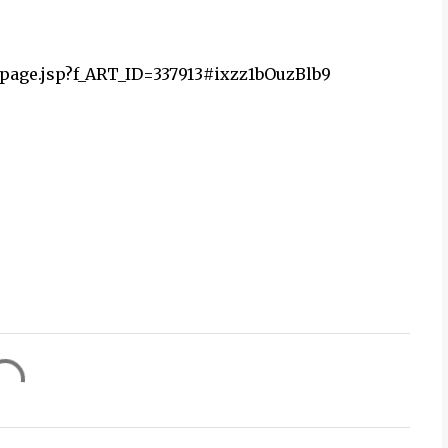
page.jsp?f_ART_ID=337913#ixzz1bOuzBlb9