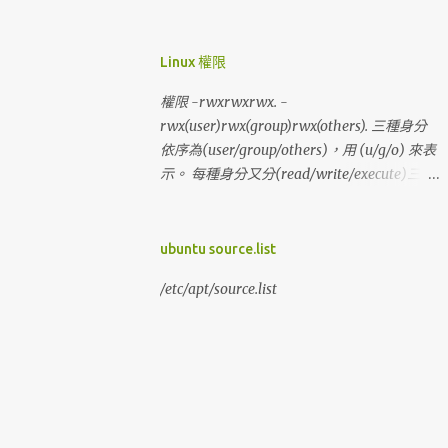
hp 修改 config.inc.php 檔案， 檔案內
$cfg['blowfish_secret'] = ' '; 設 32個位元
$cfg['blowfish_secret'] =
Linux 權限
'abcd1234567890efghijklmnopqrstuvwxyz';
權限 -rwxrwxrwx. -
rwx(user)rwx(group)rwx(others). 三種身分
依序為(user/group/others)，用 (u/g/o) 來表
示。 每種身分又分(read/write/execute)三種
權限，用(r/w/x)來表示， 用分數來表示權
限，r=4 w=2 x=1 例如當權限為：[-rwxr-x--
-] user = rwx = 4+2+1 = 7 group = r-x = 4+1 =
ubuntu source.list
5 others= --- = 0+0+0 = 0 分數表示為：750
/etc/apt/source.list