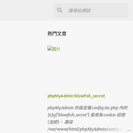
熱門文章
phpMyAdmin blowfish_secret
phpMyAdmin 的設定檔 config.inc.php 內的
$cfg[‘blowfish_secret’] 是用為 cookie 認證
(加密)， 路徑
/var/www/html/phpMyAdmin/config.inc.p