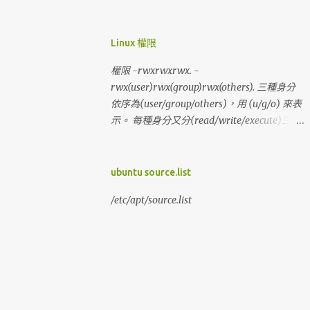
hp 修改 config.inc.php 檔案， 檔案內
$cfg['blowfish_secret'] = ' '; 設 32個位元
$cfg['blowfish_secret'] =
Linux 權限
'abcd1234567890efghijklmnopqrstuvwxyz';
權限 -rwxrwxrwx. -
rwx(user)rwx(group)rwx(others). 三種身分
依序為(user/group/others)，用 (u/g/o) 來表
示。 每種身分又分(read/write/execute)三種
權限，用(r/w/x)來表示， 用分數來表示權
限，r=4 w=2 x=1 例如當權限為：[-rwxr-x--
-] user = rwx = 4+2+1 = 7 group = r-x = 4+1 =
ubuntu source.list
5 others= --- = 0+0+0 = 0 分數表示為：750
/etc/apt/source.list