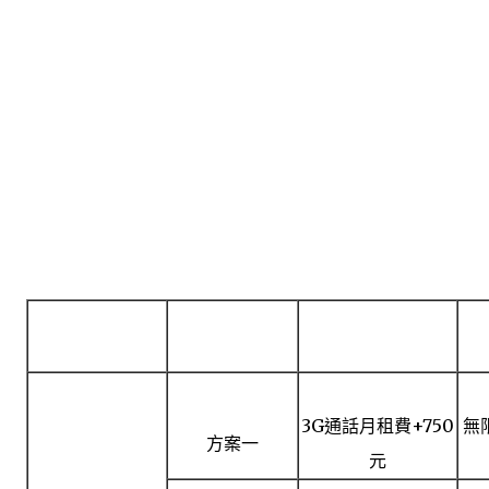
電信業者
資費方案
月租費
3G通話月租費+750
無
方案一
中華
元
(WCDMA 3.5G)