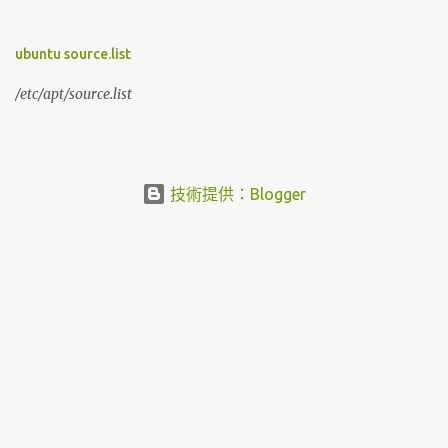
= 7 group = r-x = 4+1 = 5 others= --- = 0+0+0 = 0 分數表示為：
750
ubuntu source.list
/etc/apt/source.list
技術提供：Blogger